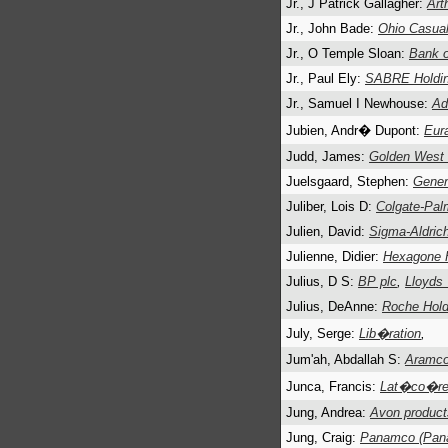
Jr., J Patrick Gallagher:
Art
Jr., John Bade:
Ohio Casual
Jr., O Temple Sloan:
Bank o
Jr., Paul Ely:
SABRE Holdin
Jr., Samuel I Newhouse:
Ad
Jubien, Andr� Dupont:
Eur
Judd, James:
Golden West 
Juelsgaard, Stephen:
Genen
Juliber, Lois D:
Colgate-Pal
Julien, David:
Sigma-Aldric
Julienne, Didier:
Hexagone H
Julius, D S:
BP plc
,
Lloyds
Julius, DeAnne:
Roche Hold
July, Serge:
Lib�ration
,
Jum'ah, Abdallah S:
Aramco 
Junca, Francis:
Lat�co�r
Jung, Andrea:
Avon products
Jung, Craig:
Panamco (Pana