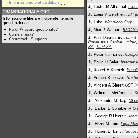
Informazione: pratica dubbia
[
+
]
Jr, Lester M Alberthal:
Elect
TRANSNATIONALE.ORG
Jr, Louis V Gerstner:
IBM (I
Informazione libera e indipendente sulle
Jr, Luke:
Westvaco Corp.
,
grandi aziende.
Perch� usare questo sito?
Jr, Max P Watson:
BMC Sof
Come si usa?
Jr, Paul Desmarais:
Barrick
Contattaci
-
Supporto
Power Asia Capital Limited
SA
,
Total SA
,
Jr, Peter Karmanos:
Compuw
Jr, Philip H Geier:
Interpubl
Jr, Robert H Kurnick:
Pensk
Jr, Vernon R Loucks:
Baxter
Jr, Vincent A Gierer:
UST In
Jr, William T McCormick:
S
Jr., Alexander M Haig:
MGM 
Jr., Barber B Conable:
AIG (
Jr., George R Hearst:
Hears
Jr., Harry M Ford:
Legg Mas
Jr., Hubert L Harris:
Amvesc