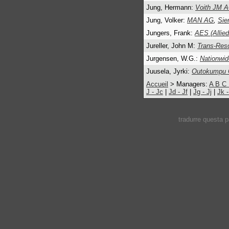
Jung, Hermann:
Voith JM 
Jung, Volker:
MAN AG
,
Si
Jungers, Frank:
AES (Allie
Jureller, John M:
Trans-Res
Jurgensen, W.G.:
Nationwid
Juusela, Jyrki:
Outokumpu 
Accueil
> Managers:
A
B
C
J - Jc
|
Jd - Jf
|
Jg - Jj
|
Jk 
tradurre questa 