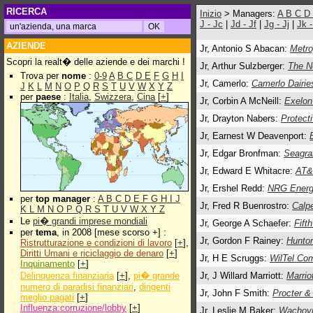
RICERCA
Inizio
> Managers:
A
B
C
D
J - Jc
|
Jd - Jf
|
Jg - Jj
|
Jk 
AZIENDE
Jr, Antonio S Abacan:
Metro
Scopri la realt� delle aziende e dei marchi !
Jr, Arthur Sulzberger:
The N
Trova per
nome
:
0-9
A
B
C
D
E
F
G
H
I
Jr, Camerlo:
Camerlo Dairie
J
K
L
M
N
O
P
Q
R
S
T
U
V
W
X
Y
Z
per
paese
:
Italia
,
Swizzera
,
Cina
[
+
]
Jr, Corbin A McNeill:
Exelon
Jr, Drayton Nabers:
Protecti
Jr, Earnest W Deavenport:
Jr, Edgar Bronfman:
Seagra
Jr, Edward E Whitacre:
AT&
Jr, Ershel Redd:
NRG Energ
per
top manager
:
A
B
C
D
E
F
G
H
I
J
Jr, Fred R Buenrostro:
Calp
K
L
M
N
O
P
Q
R
S
T
U
V
W
X
Y
Z
Le
pi� grandi imprese mondiali
Jr, George A Schaefer:
Fift
per
tema
, in 2008 [mese scorso +] :
Jr, Gordon F Rainey:
Hunton
Ristrutturazione e condizioni di lavoro
[
+
],
Diritti Umani e riciclaggio de denaro
[
+
]
Jr, H E Scruggs:
WilTel Co
Inquinamento
[
+
]
Delinquenza finanziaria
[
+
],
pi� grande
Jr, J Willard Marriott:
Marriot
numero di paradisi finanziari
,
dirigenti
Jr, John F Smith:
Procter &
meglio pagati
[
+
]
Influenza:corruzione/lobby
[
+
]
Jr, Leslie M Baker:
Wachovi