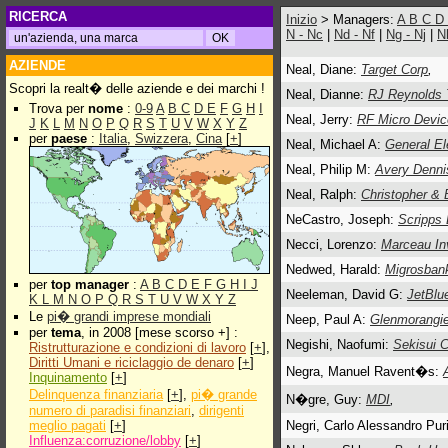
RICERCA
Inizio
> Managers:
A
B
C
D
N - Nc
|
Nd - Nf
|
Ng - Nj
|
N
AZIENDE
Neal, Diane:
Target Corp
,
Scopri la realt� delle aziende e dei marchi !
Neal, Dianne:
RJ Reynolds 
Trova per
nome
:
0-9
A
B
C
D
E
F
G
H
I
Neal, Jerry:
RF Micro Devic
J
K
L
M
N
O
P
Q
R
S
T
U
V
W
X
Y
Z
per
paese
:
Italia
,
Swizzera
,
Cina
[
+
]
Neal, Michael A:
General El
Neal, Philip M:
Avery Denni
Neal, Ralph:
Christopher &
NeCastro, Joseph:
Scripps
Necci, Lorenzo:
Marceau In
Nedwed, Harald:
Migrosban
per
top manager
:
A
B
C
D
E
F
G
H
I
J
Neeleman, David G:
JetBlu
K
L
M
N
O
P
Q
R
S
T
U
V
W
X
Y
Z
Le
pi� grandi imprese mondiali
Neep, Paul A:
Glenmorangie
per
tema
, in 2008 [mese scorso +] :
Negishi, Naofumi:
Sekisui 
Ristrutturazione e condizioni di lavoro
[
+
],
Diritti Umani e riciclaggio de denaro
[
+
]
Negra, Manuel Ravent�s:
Inquinamento
[
+
]
Delinquenza finanziaria
[
+
],
pi� grande
N�gre, Guy:
MDI
,
numero di paradisi finanziari
,
dirigenti
meglio pagati
[
+
]
Negri, Carlo Alessandro Pur
Influenza:corruzione/lobby
[
+
]