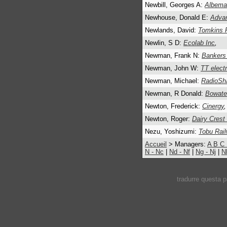
Newbill, Georges A:
Albema
Newhouse, Donald E:
Advan
Newlands, David:
Tomkins 
Newlin, S D:
Ecolab Inc
,
Newman, Frank N:
Bankers 
Newman, John W:
TT electr
Newman, Michael:
RadioSh
Newman, R Donald:
Bowater
Newton, Frederick:
Cinergy
,
Newton, Roger:
Dairy Crest
Nezu, Yoshizumi:
Tobu Rai
Accueil
> Managers:
A
B
C
N - Nc
|
Nd - Nf
|
Ng - Nj
|
N
tradurre questa 