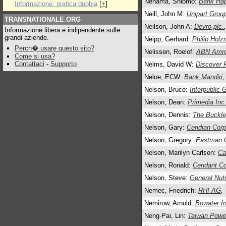
Nehama, Shlomo:
Bank Ha
Informazione: pratica dubbia
[
+
]
Neill, John M:
Unipart Grou
TRANSNATIONALE.ORG
Neilson, John A:
Devro plc.
,
Informazione libera e indipendente sulle
grandi aziende.
Neipp, Gerhard:
Philip Hol
Perch� usare questo sito?
Nelissen, Roelof:
ABN Amro
Come si usa?
Contattaci
-
Supporto
Nelms, David W:
Discover F
Neloe, ECW:
Bank Mandiri
,
Nelson, Bruce:
Interpublic
Nelson, Dean:
Primedia Inc
Nelson, Dennis:
The Buckle
Nelson, Gary:
Ceridian Corp
Nelson, Gregory:
Eastman 
Nelson, Marilyn Carlson:
Ca
Nelson, Ronald:
Cendant Co
Nelson, Steve:
General Nutr
Nemec, Friedrich:
RHI AG
,
Nemirow, Arnold:
Bowater In
Neng-Pai, Lin:
Taiwan Powe