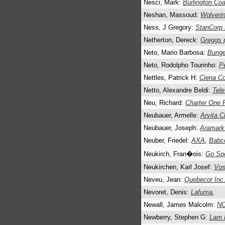
Nesci, Mark:
Burlington Co
Neshan, Massoud:
Wolveri
Ness, J Gregory:
StanCorp 
Netherton, Dereck:
Greggs 
Neto, Mario Barbosa:
Bunge
Neto, Rodolpho Tourinho:
P
Nettles, Patrick H:
Ciena C
Netto, Alexandre Beldi:
Tele
Neu, Richard:
Charter One F
Neubauer, Armelle:
Arvita C
Neubauer, Joseph:
Aramark
Neuber, Friedel:
AXA
,
Babc
Neukirch, Fran�ois:
Go Sp
Neukirchen, Karl Josef:
Vos
Neveu, Jean:
Quebecor Inc
Nevoret, Denis:
Lafuma
,
Newall, James Malcolm:
NO
Newberry, Stephen G:
Lam 