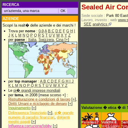
RICERCA
Sealed Air Co
Sede sociale :
Park 80 Eas
AZIENDE
Lavoro, investo :
web
www.s
:
SEE
analytics
Scopri la realt� delle aziende e dei marchi !
Trova per
nome
:
0-9
A
B
C
D
E
F
G
H
I
J
K
L
M
N
O
P
Q
R
S
T
U
V
W
X
Y
Z
per
paese
:
Italia
,
Swizzera
,
Cina
[
+
]
per
top manager
:
A
B
C
D
E
F
G
H
I
J
K
L
M
N
O
P
Q
R
S
T
U
V
W
X
Y
Z
Le
pi� grandi imprese mondiali
per
tema
, in 2008 [mese scorso +] :
Ristrutturazione e condizioni di lavoro
[
+
],
Diritti Umani e riciclaggio de denaro
[
+
]
Valutazione � etica � di 
Inquinamento
[
+
]
Delinquenza finanziaria
[
+
],
pi� grande
numero di paradisi finanziari
,
dirigenti
meglio pagati
[
+
]
Paradiso
7
Vendite
4
Sala
Influenza:corruzione/lobby
[
+
]
Mrd $.€/anno
*min