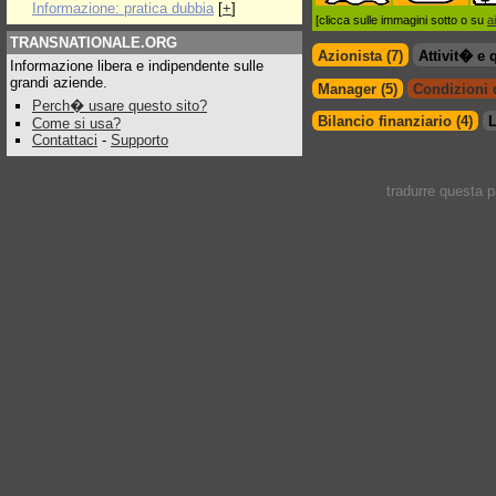
Informazione: pratica dubbia
[
+
]
[clicca sulle immagini sotto o su
a
TRANSNATIONALE.ORG
Azionista (7)
Attivit� e 
Informazione libera e indipendente sulle
grandi aziende.
Manager (5)
Condizioni d
Perch� usare questo sito?
Bilancio finanziario (4)
L
Come si usa?
Contattaci
-
Supporto
tradurre questa 